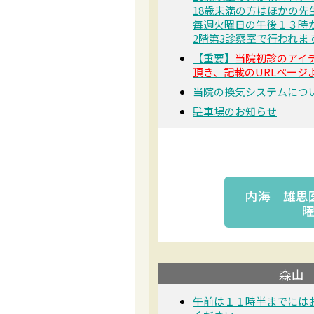
18歳未満の方はほかの
毎週火曜日の午後１３時
2階第3診察室で行われま
【重要】
当院初診のアイ
頂き、記載のURLページ
当院の換気システムにつ
駐車場のお知らせ
内海 雄思
森山 
午前は１１時半までには