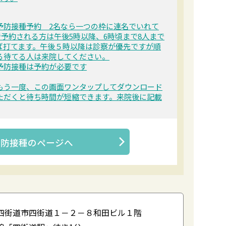
予防接種予約 2名なら一つの枠に連名でいれて
で予約される方は午後5時以降、6時頃まで8人まで
ば打てます。午後５時以降は診察が優先ですが順
る待てる人は来院してください。
予防接種は予約が必要です
もう一度、この画面ワンタップしてダウンロード
ただくと待ち時間が短縮できます。来院後に記載
予防接種
のページへ
四街道市四街道１－２－８和田ビル１階