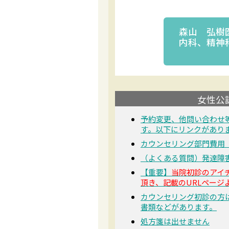
森山 弘樹
内科、精神
女性公
予約変更、他問い合わせ
す。以下にリンクがあり
カウンセリング部門費用
（よくある質問）発達障
【重要】
当院初診のアイ
頂き、記載のURLページ
カウンセリング初診の方
書類などがあります。
処方箋は出せません