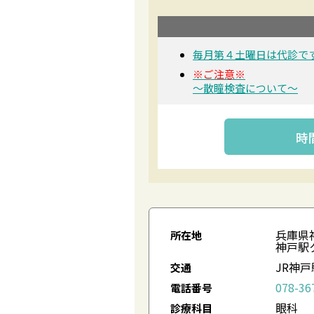
毎月第４土曜日は代診で
※ご注意※
～散瞳検査について～
時
兵庫県神
所在地
神戸駅
JR神
交通
078-36
電話番号
眼科
診療科目