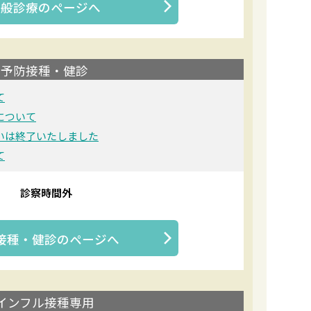
一般診療
のページへ
予防接種・健診
て
について
いは終了いたしました
て
診察時間外
接種・健診
のページへ
インフル接種専用