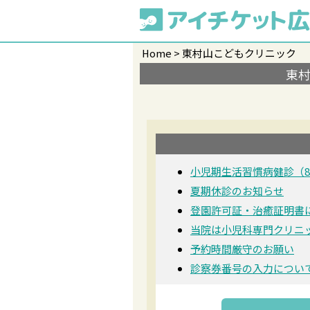
Home
東村山こどもクリニック
東
小児期生活習慣病健診（8/3
夏期休診のお知らせ
登園許可証・治癒証明書
当院は小児科専門クリニ
予約時間厳守のお願い
診察券番号の入力につい