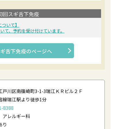
初回スギ舌下免疫
について】
ついて、予約を受け付けています。
スギ舌下免疫
のページへ
江戸川区南篠崎町3-1-3瑞江ＫＲビル２Ｆ
宿線瑞江駅より徒歩1分
1-8388
 アレルギー科
あり