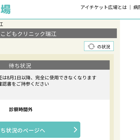
アイチケット広場とは
病
江
ズこどもクリニック瑞江
の状況
待ち状況
証は8月1日以降、完全に使用できなくなります
確認書をご持参ください
診察時間外
待ち状況
のページへ