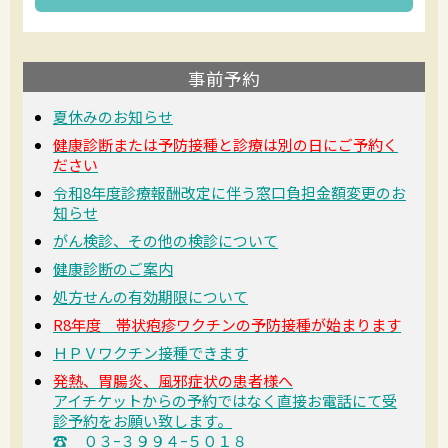
事前予約
夏休みのお知らせ
健康診断または予防接種と診療は別の日にご予約く
ださい
令和8年度診療報酬改定に伴う窓口負担金額変更のお
知らせ
がん検診、その他の検診について
健康診断のご案内
処方せんの有効期限について
R8年度 帯状疱疹ワクチンの予防接種が始まります
ＨＰＶワクチン接種できます
発熱、胃腸炎、風邪症状の患者様へ
アイチケットからの予約ではなく直接お電話にて受
診予約をお願い致します。
☎ ０３ｰ３９９４ｰ５０１８