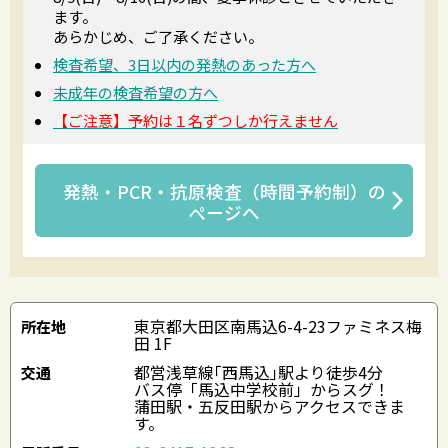
ます。
あらかじめ、ご了承ください。
検査希望、3日以内の発熱のあった方へ
未成年の検査希望の方へ
【ご注意】予約は１名ずつしか行えません
発熱・PCR・抗原検査（時間予約制）
の
ページへ
東京都大田区南馬込6-4-23ファミネス梅
所在地
田 1F
都営浅草線｢西馬込｣駅より徒歩4分
交通
バス停「馬込中学校前」からスグ！
蒲田駅・五反田駅からアクセスできま
す。