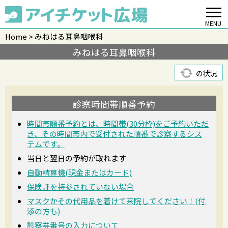
MENU
Home
みねはる耳鼻咽喉科
みねはる耳鼻咽喉科
の状況
診察時間帯順番予約
時間帯順番予約とは、時間帯(30分枠)をご予約いただ
き、その時間帯内で受付された順番で診察するシス
テムです。
当日と翌日の予約が取れます
自動精算機(現金またはカード)
保険証を持参されていない場合
マスクかその代用品を着けて来院してください！(付
添の方も)
診察券番号の入力について