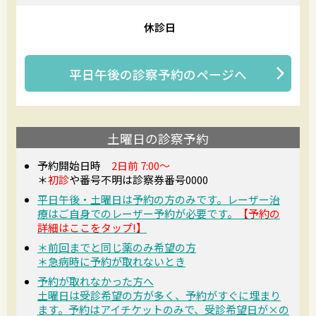
休診日
平日午後の診察予約
のページへ
土曜日の診察予約
予約開始日時
2日前 7:00～
＊
初診
や番号不明は診察券番号0000
平日午後・土曜日は予約の方のみです。レーザー治
療はご自身でのレーザー予約が必要です。
【予約の
詳細はここをタップ!】
＊前回までと同じ薬のみ希望の方
＊急病時に予約が取れないとき
予約が取れなかった方へ
土曜日は受診希望の方が多く、予約がすぐに埋まり
ます。予約はアイチケットのみで、受診希望日が×の