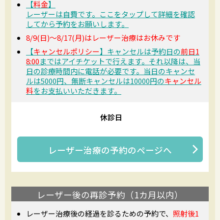
【
料金
】
レーザーは自費です。ここをタップして詳細を確認
してから予約をお願いします。
8/9(日)～8/17(月)はレーザー治療はお休みです
【
キャンセルポリシー
】キャンセルは予約日の
前日1
8:00
まではアイチケットで行えます。それ以降は、当
日の診療時間内に電話が必要です。当日のキャンセ
ルは5000円、無断キャンセルは10000円の
キャンセル
料
をお支払いいただきます。
休診日
レーザー治療の予約
のページへ
レーザー後の再診予約（1カ月以内）
レーザー治療後の経過を診るための予約で、
照射後1