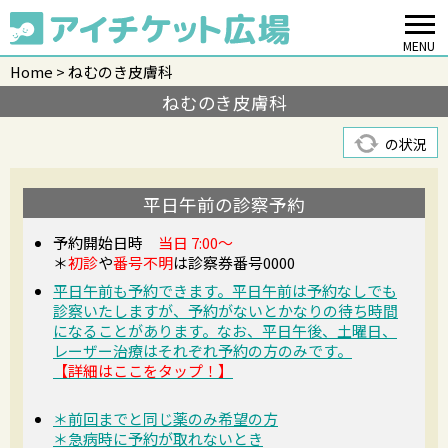
MENU
Home
ねむのき皮膚科
ねむのき皮膚科
の状況
平日午前の診察予約
予約開始日時
当日 7:00～
＊
初診
や
番号不明
は診察券番号0000
平日午前も予約できます。平日午前は予約なしでも
診察いたしますが、予約がないとかなりの待ち時間
になることがあります。なお、平日午後、土曜日、
レーザー治療はそれぞれ予約の方のみです。
【詳細はここをタップ！】
＊前回までと同じ薬のみ希望の方
＊急病時に予約が取れないとき