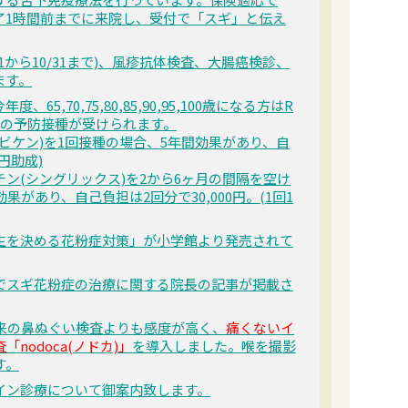
了1時間前までに来院し、受付で「スギ」と伝え
1から10/31まで)、風疹抗体検査、大腸癌検診、
ます。
5,70,75,80,85,90,95,100歳になる方はR
定期の予防接種が受けられます。
ビケン)を1回接種の場合、5年間効果があり、自
0円助成)
ン(シングリックス)を2から6ヶ月の間隔を空け
果があり、自己負担は2回分で30,000円。(1回1
生を決める花粉症対策」が小学館より発売されて
でスギ花粉症の治療に関する院長の記事が掲載さ
従来の鼻ぬぐい検査よりも感度が高く、
痛くないイ
nodoca(ノドカ)」
を導入しました。喉を撮影
す。
イン診療について御案内致します。