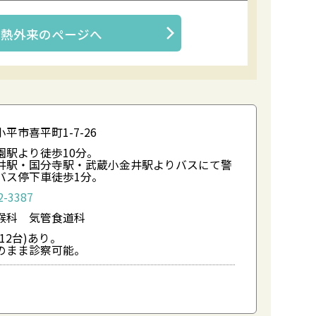
発熱外来
のページへ
平市喜平町1-7-26
園駅より徒歩10分。
井駅・国分寺駅・武蔵小金井駅よりバスにて警
バス停下車徒歩1分。
2-3387
喉科 気管食道科
12台)あり。
のまま診察可能。