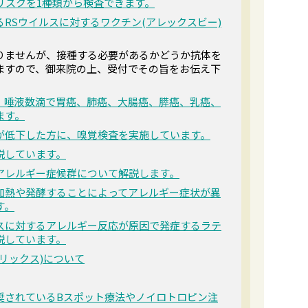
リスクを1種類から検査できます。
RSウイルスに対するワクチン(アレックスビー)
りませんが、接種する必要があるかどうか抗体を
ますので、御来院の上、受付でその旨をお伝え下
。唾液数滴で胃癌、肺癌、大腸癌、膵癌、乳癌、
ます。
が低下した方に、嗅覚検査を実施しています。
説しています。
アレルギー症候群について解説します。
加熱や発酵することによってアレルギー症状が異
す。
スに対するアレルギー反応が原因で発症するラテ
説しています。
リックス)について
奨されているBスポット療法やノイロトロピン注