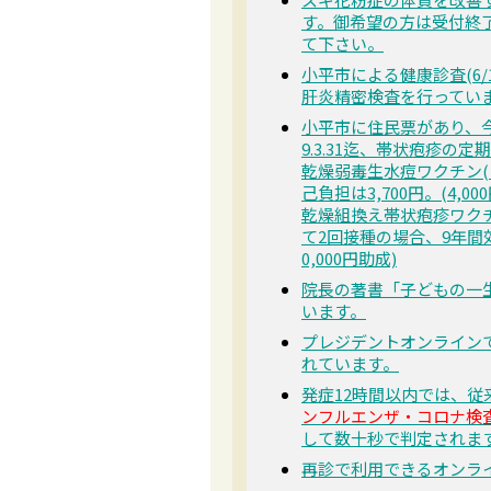
す。御希望の方は受付終
て下さい。
小平市による健康診査(6/
肝炎精密検査を行ってい
小平市に住民票があり、今年度、6
9.3.31迄、帯状疱疹の
乾燥弱毒生水痘ワクチン(
己負担は3,700円。(4,00
乾燥組換え帯状疱疹ワクチ
て2回接種の場合、9年間効
0,000円助成)
院長の著書「子どもの一
います。
プレジデントオンライン
れています。
発症12時間以内では、
ンフルエンザ・コロナ検査「
して数十秒で判定されま
再診で利用できるオンラ