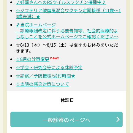
♪妊婦さんへのRSウイルスワクチン接種中♪
☆ジフテリア破傷風混合ワクチン定期接種（11歳～1
3歳未満）★
🎵当院ホームページ
診療報酬改定に伴う必要告知等、社会的医療的よ
しなしごとを公式ホームページでご確認ください～
☆8/13（木）～8/15（土）は夏季のお休みをいただ
きます。
new!
☆8月の診察変更
☆学会・研究会等による休診予定
☆診察／予防接種/受付時間★
☆当院の感染対策について
休診日
一般診察
のページへ