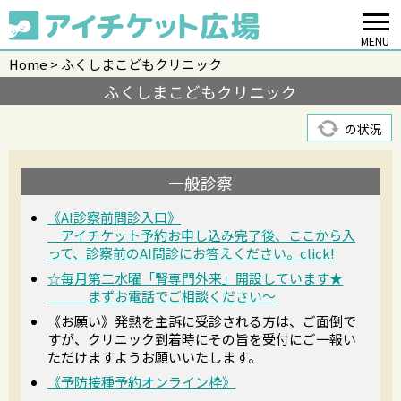
MENU
Home
ふくしまこどもクリニック
ふくしまこどもクリニック
の状況
一般診察
《AI診察前問診入口》
アイチケット予約お申し込み完了後、ここから入
って、診察前のAI問診にお答えください。click!
☆毎月第二水曜「腎専門外来」開設しています★
まずお電話でご相談ください～
《お願い》発熱を主訴に受診される方は、ご面倒で
すが、クリニック到着時にその旨を受付にご一報い
ただけますようお願いいたします。
《予防接種予約オンライン枠》