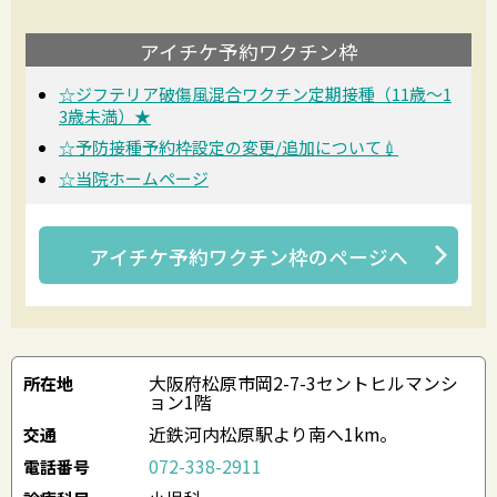
アイチケ予約ワクチン枠
☆ジフテリア破傷風混合ワクチン定期接種（11歳～1
3歳未満）★
☆予防接種予約枠設定の変更/追加について💉
☆当院ホームページ
アイチケ予約ワクチン枠
のページへ
大阪府松原市岡2-7-3セントヒルマンシ
所在地
ョン1階
近鉄河内松原駅より南へ1km。
交通
072-338-2911
電話番号