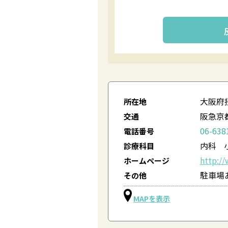
大阪府摂
所在地
阪急京
交通
06-638
電話番号
内科 
診療科目
http:/
ホームページ
駐車場あ
その他
MAPを表示