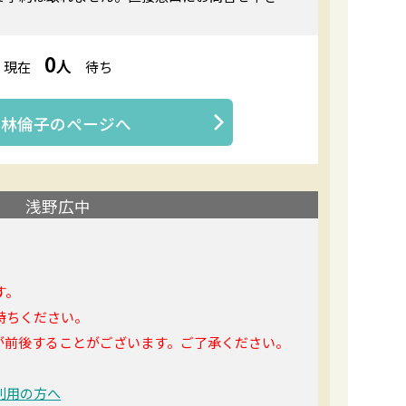
0
人
現在
待ち
大林倫子
のページへ
浅野広中
す。
持ちください。
が前後することがございます。ご了承ください。
利用の方へ