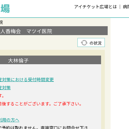
アイチケット広場とは
病
院
法人香梅会 マツイ医院
の状況
大林倫子
症対策における受付時間変更
症対策
す。
前後することがございます。ご了承下さい。
利用の方へ
で予約は取れません。直接窓口にお問合せ下さ